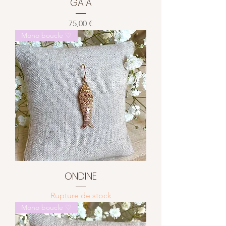
GAÏA
Prix
75,00 €
Mono boucle ♡
ONDINE
Rupture de stock
Mono boucle ♡