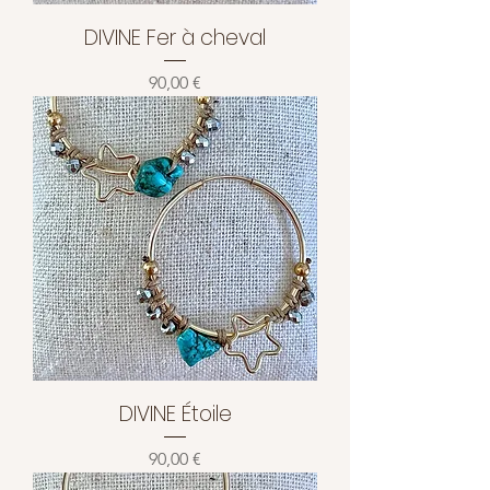
DIVINE Fer à cheval
Prix
90,00 €
DIVINE Étoile
Prix
90,00 €