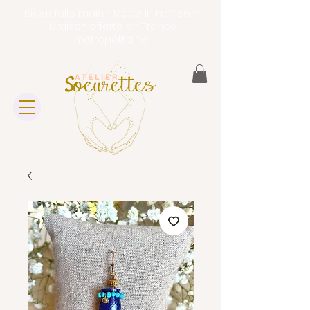
Bijoux faits main - Made in France -
Livraison offerte en France
métropolitaine