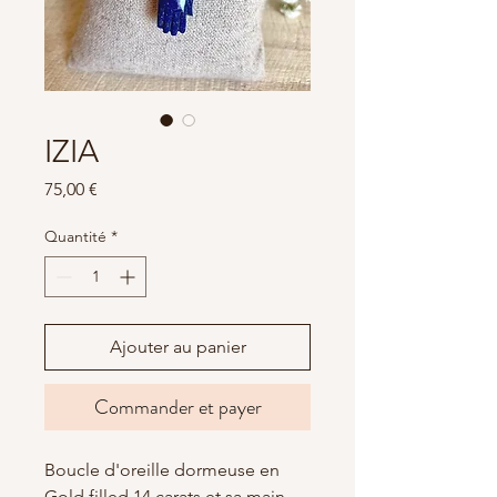
IZIA
Prix
75,00 €
Quantité
*
Ajouter au panier
Commander et payer
Boucle d'oreille dormeuse en
Gold filled 14 carats et sa main