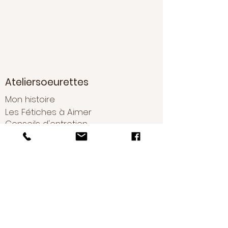
Ateliersoeurettes
Mon histoire
Les Fétiches à Aimer
Conseils d'entretien
Boutique
Nouveautés
Boucles d'oreilles
Bracelets
Colliers
Sautoirs