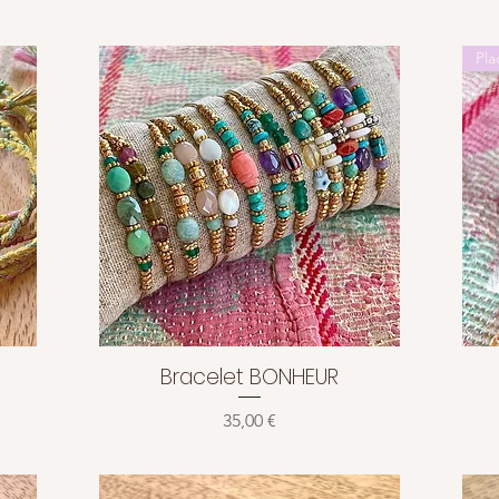
Pl
Bracelet BONHEUR
Aperçu rapide
Prix
35,00 €