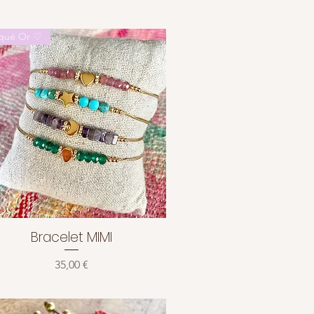
aqué Or ♡
Bracelet MIMI
Aperçu rapide
Prix
35,00 €