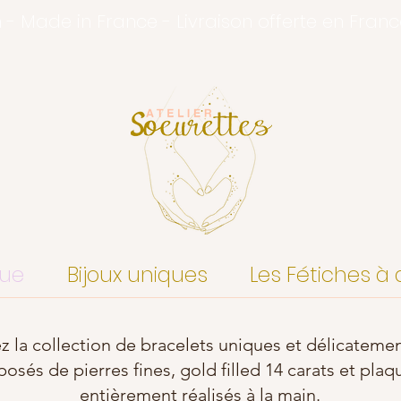
n - Made in France - Livraison offerte en Fran
que
Bijoux uniques
Les Fétiches à 
 la collection de bracelets uniques et délicatemen
sés de pierres fines, gold filled 14 carats et plaqu
entièrement réalisés à la main.