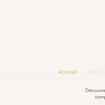
Bijoux faits mai
métropolitaine
Accueil
Bouti
Découvrez
compo