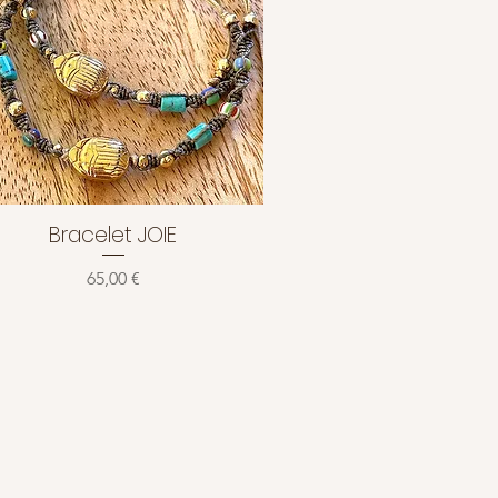
Bracelet JOIE
Aperçu rapide
Prix
65,00 €