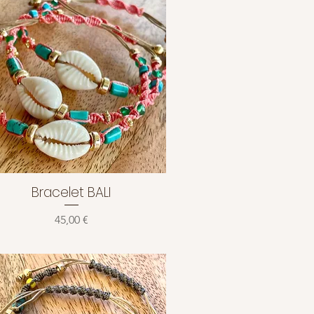
Bracelet BALI
Aperçu rapide
Prix
45,00 €