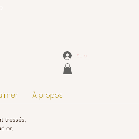
ce
Se connecter
aimer
À propos
t tressés,
é or,