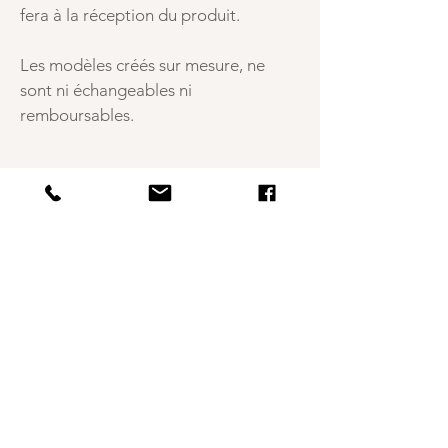
fera à la réception du produit.
Les modèles créés sur mesure, ne
sont ni échangeables ni
remboursables.
- Amour infini de l'artisanat -
Des créations uniques et
sensibles
imaginées et confectionnées à la
main
dans mon atelier du sud de la
France.