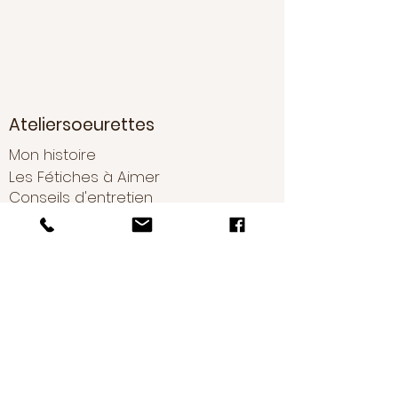
Ateliersoeurettes
Mon histoire
Les Fétiches à Aimer
Conseils d'entretien
Boutique
Nouveautés
Boucles d'oreilles
Bracelets
Colliers
Sautoirs
Bijoux uniques