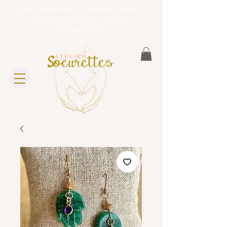
Bijoux faits main - Made in France -
Livraison offerte en France
métropolitaine