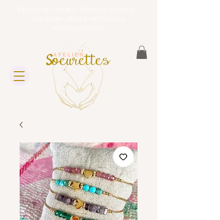
Bijoux faits main - Made in France -
Livraison offerte en France
métropolitaine