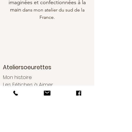
imaginées et confectionnées à la
main
dans mon atelier du sud de la
France.
Ateliersoeurettes
Mon histoire
Les Fétiches à Aimer
Conseils d'entretien
Boutique
Nouveautés
Boucles d'oreilles