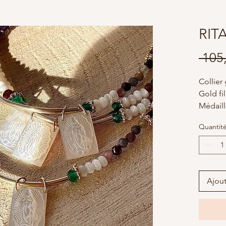
RIT
 105
Collier 
Gold fil
Médaill
Nacre b
Quantit
Vierge 
Mexiqu
Ajout