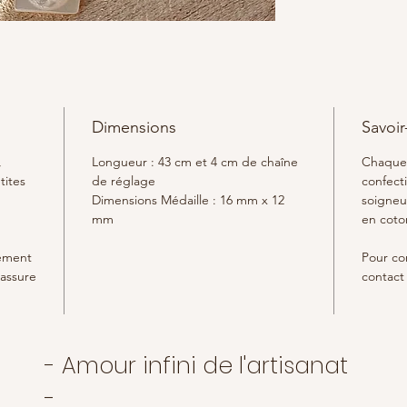
Dimensions
Savoir
,
Longueur : 43 cm et 4 cm de chaîne
Chaque 
tites
de réglage
confect
Dimensions Médaille : 16 mm x 12
soigneu
mm
en coto
rement
Pour con
 assure
contact 
- Amour infini de l'artisanat
-