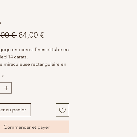
A
Prix
Prix
,00 € 
84,00 €
original
promotionnel
grigri en pierres fines et tube en
led 14 carats.
e miraculeuse rectangulaire en
lanche ciselée représentant la
é
*
de Guadalupe originaire du
e.
er au panier
Commander et payer