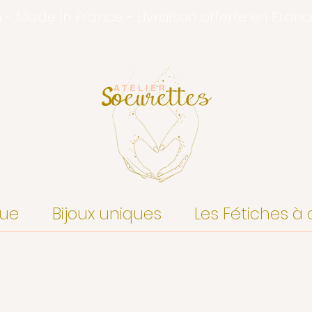
n - Made in France - Livraison offerte en Fran
que
Bijoux uniques
Les Fétiches à 