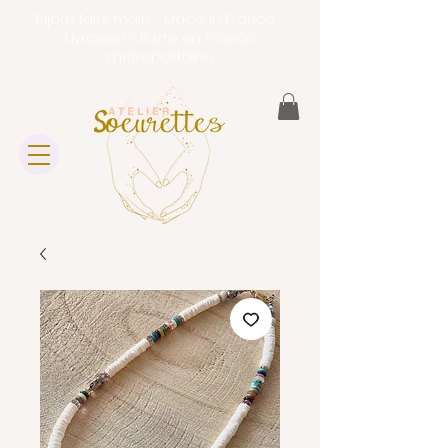
Bijoux faits main - Made in France -
Livraison offerte en France
métropolitaine