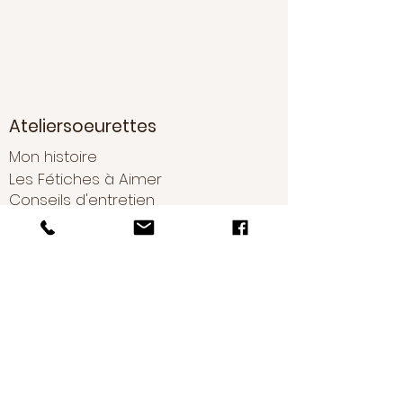
Ateliersoeurettes
Mon histoire
Les Fétiches à Aimer
Conseils d'entretien
Boutique
Nouveautés
Boucles d'oreilles
Bracelets
Colliers
Sautoirs
Bijoux uniques