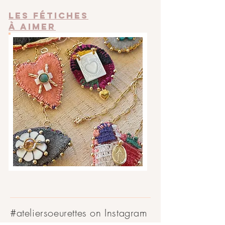
Les fétiches
​à aimer
#ateliersoeurettes
on Instagram