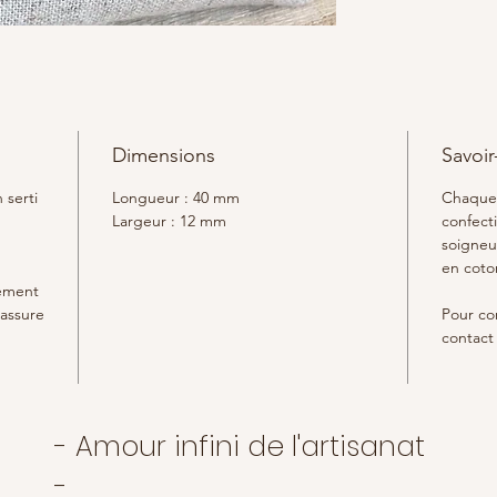
Une des
malachi
négativ
physiqu
Avec son
malachi
Dimensions
Savoir
qualité
muscles 
 serti
Longueur : 40 mm
Chaque 
augment
Largeur : 12 mm
confect
soigneu
en coto
rement
 assure
Pour con
contact 
- Amour infini de l'artisanat
-