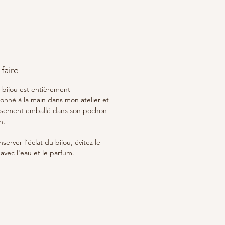
 principales propriétés de la
te est d'absorber les énergies
es, qu'elles soient mentales ou
es.
 effet relaxant et rassurant, la
te favorise un sommeil de
-faire
. Elle aide à détendre les
liés à la respiration et
bijou est entièrement
e ainsi la capacité pulmonaire.
ionné à la main dans mon atelier et
sement emballé dans son pochon
n.
server l'éclat du bijou, évitez le
avec l'eau et le parfum.