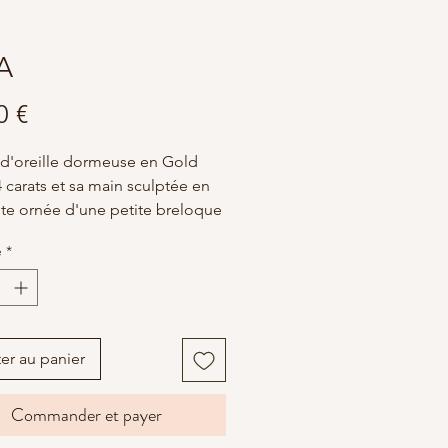
A
Prix
0 €
d'oreille dormeuse en Gold
14 carats et sa main sculptée en
te ornée d'une petite breloque
thyste.
é
*
le petite amulette à porter en
oucle d'oreille.
oir des pierres
:
chite est une pierre de
er au panier
ion liée au chakra du coeur, elle
se nos émotions et améliore
Commander et payer
ations.