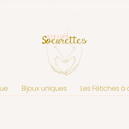
n - Made in France - Livraison offerte en Fran
que
Bijoux uniques
Les Fétiches à 