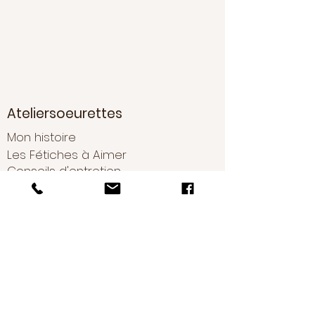
Ateliersoeurettes
Mon histoire
Les Fétiches à Aimer
Conseils d'entretien
Boutique
Nouveautés
Boucles d'oreilles
Bracelets
Colliers
Sautoirs