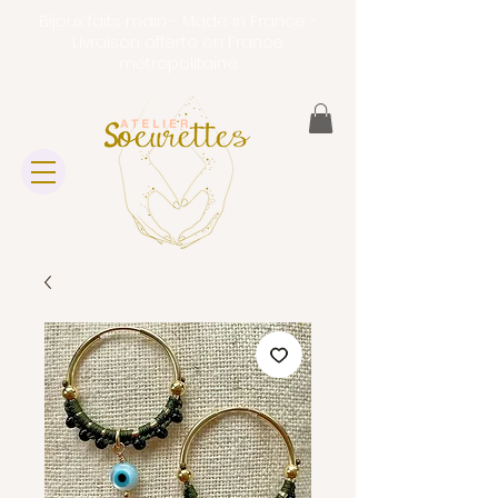
Bijoux faits main - Made in France -
Livraison offerte en France
métropolitaine