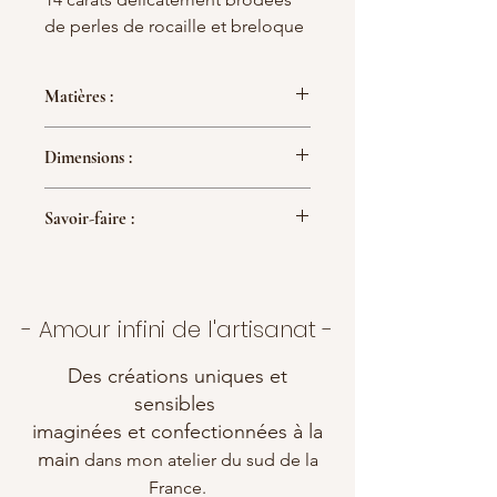
de perles de rocaille et breloque
"oeil" en nacre émaillée
Les créoles, anneaux et petites
Matières :
perles boule sont en gold filled.
Gold filled 14 carats, perles de rocaille
Dimensions :
en verre, Nacre blanche émaillée, fil
polyester kaki
Diamètre : 20 mm
Savoir-faire :
Chaque bijou est entièrement
confectionné à la main dans mon
atelier et soigneusement emballé
- Amour infini de l'artisanat -
dans son pochon en coton.
Des créations uniques et
Pour conserver l'éclat du bijou, évitez
le contact avec l'eau et le parfum.
sensibles
imaginées et confectionnées à la
main
dans mon atelier du sud de la
France.