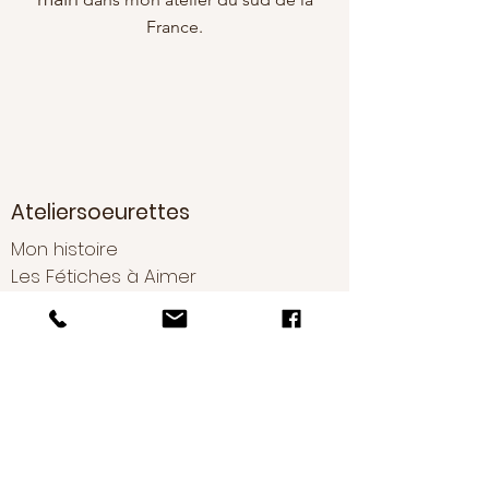
le contact avec l'eau et le parfum.
France.
Ateliersoeurettes
Mon histoire
Les Fétiches à Aimer
Conseils d'entretien
Boutique
Nouveautés
Boucles d'oreilles
Bracelets