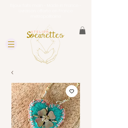
Bijoux faits main - Made in France -
Livraison offerte en France
métropolitaine