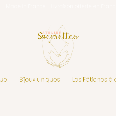
n - Made in France - Livraison offerte en Fran
que
Bijoux uniques
Les Fétiches à 