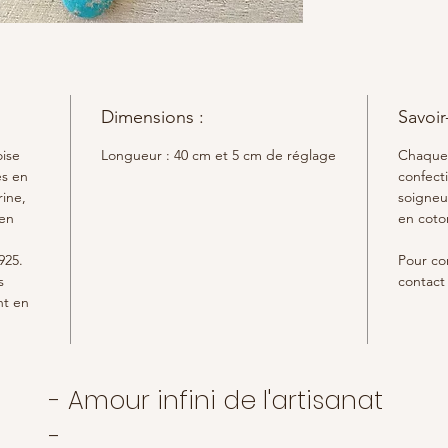
négativ
positive
En pende
l'ensem
la négat
Dimensions :
Savoir-
En acco
intense
oise
Longueur : 40 cm et 5 cm de réglage
Chaque 
de la g
es en
confect
avec les
rine,
soigneu
 en
en coto
Le pouv
925.
Pour con
Comme l
s
contact 
agit co
nt en
protect
absorb
environ
d'autru
- Amour infini de l'artisanat
ainsi s
-
Son éne