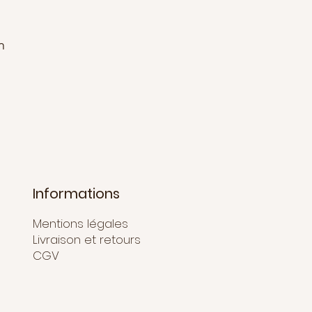
oûtante, elle possède une
e
puissance régénératrice.
n
Informations
Mentions légales
Livraison et retours
CGV