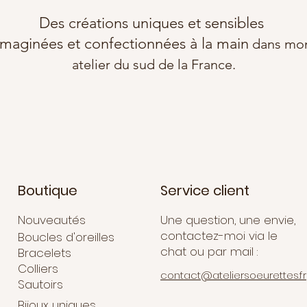
est env
Des créations uniques et sensibles
grand
imaginées et confectionnées à la main
dans mo
atelier du sud de la France.
Boutique
Service client
Nouveautés
Une question, une envie,
contactez-moi via le
Boucles d'oreilles
chat ou par mail :
Bracelets
Colliers
contact@ateliersoeurettes.fr
Sautoirs
Bijoux uniques